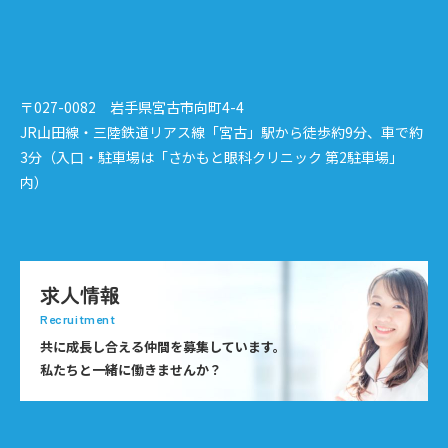
〒027-0082 岩手県宮古市向町4-4
JR山田線・三陸鉄道リアス線「宮古」駅から徒歩約9分、車で約
3分（入口・駐車場は「さかもと眼科クリニック 第2駐車場」
内）
求人情報
Recruitment
共に成長し合える仲間を募集しています。
私たちと一緒に働きませんか？