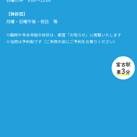
日曜のみ 9:00〜13:00
当院では、アクセス情報をアクセスログとして記録して
います。記録されている情報には、アクセスされた方の
【休診日】
IPアドレス、日時等が含まれますが、個人を特定できる
月曜・日曜午後・祝日 等
情報を含むものではありません。アクセスログは当ウェ
ブサイトの管理や利用状況に関する分析のために利用し
※臨時や年末年始の休診は、都度「お知らせ」に掲載いたします
※当院は予約制です（ご来院の前にご予約をお取りください）
ます。
＜免責事項＞
宮古駅
当サイトで掲載している画像の著作権・肖像権等は各権
3
車
分
利所有者に帰属いたします。権利を侵害する目的ではご
ざいません。記事の内容や掲載画像等に問題がございま
したら、各権利所有者様ご本人が直接メールでご連絡く
ださい。確認後、対応させていただきます。
当サイトからリンクやバナーなどによって他のサイトに
移動された場合、移動先サイトで提供される情報、サー
ビス等について一切の責任を負いません。
当サイトのコンテンツ・情報につきまして、可能な限り