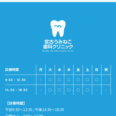
ない義務を課した上で、当該業務の遂行上必要と思われ
る範囲において当該業者に開示することがあります。
また、当医院では各国の法令による開示の要求があった
場合に、患者様および就職志願をされる方の個人情報を
開示することがあります。
個人情報の安全対策
当院は、個人情報の正確性及び安全性確保のために、セ
キュリティに万全の対策を講じています。患者様がご自
身の個人情報の照会・修正・削除などをご希望される場
合には、ご本人であることを確認の上、対応させていた
診療時間
月
火
水
木
金
土
日
祝
だきます。 法令、規範の遵守と見直し当院は、保有す
-
○
○
○
○
○
○
-
9:30 - 12:30
る個人情報に関して適用される日本の法令、その他規範
を遵守するとともに、本ポリシーの内容を適宜見直し、
-
○
○
○
○
○
-
-
14:30 - 18:30
その改善に努めます。
【診療時間】
​アクセスログについて
午前9:30〜12:30 / 午後14:30〜18:30