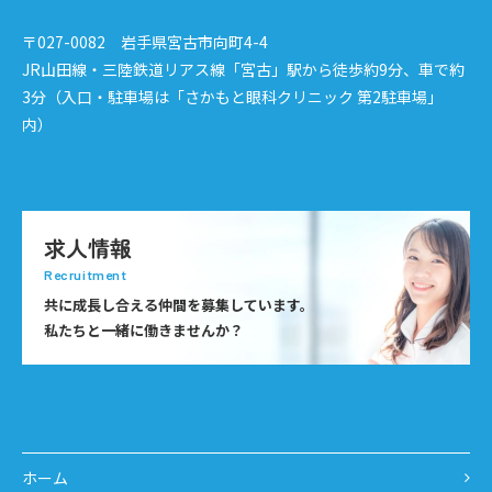
正確な情報を掲載するよう努めておりますが、誤情報が
入り込んだり、情報が古くなっていることもございま
〒027-0082 岩手県宮古市向町4-4
す。
JR山田線・三陸鉄道リアス線「宮古」駅から徒歩約9分、車で約
当サイトに掲載された内容によって生じた損害等の一切
3分（入口・駐車場は「さかもと眼科クリニック 第2駐車場」
の責任を負いかねますのでご了承ください。
内）
求人情報
Recruitment
共に成長し合える仲間を募集しています。
私たちと一緒に働きませんか？
ホーム