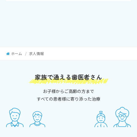
を講じ、安全対策を実施し個人情報の厳重な管理を行い
ます。
個人情報の利用目的
本ウェブサイトでは、お問い合わせ時に、お名前、メー
ルアドレス、電話番号等の個人情報をご登録いただく場
合がございますが、これらの個人情報はご提供いただく
ホーム
求人情報
際の目的以外では利用いたしません。患者様および就職
志願をされる方からお預かりした個人情報は、当院から
のご連絡や業務のご案内やご質問に対する回答として、
家族で通える歯医者さん
電子メールや資料のご送付に利用いたします。
お子様からご高齢の方まで
個人情報の第三者への開示・提供の禁止
すべての患者様に寄り添った治療
当院では、許可なく第三者に個人情報を提供することは
ありません。ただし、業務によっては外部の業者に委託
する場合があるため、当院は、患者様および就職志願を
される方より提供された個人情報を、他の目的に使用し